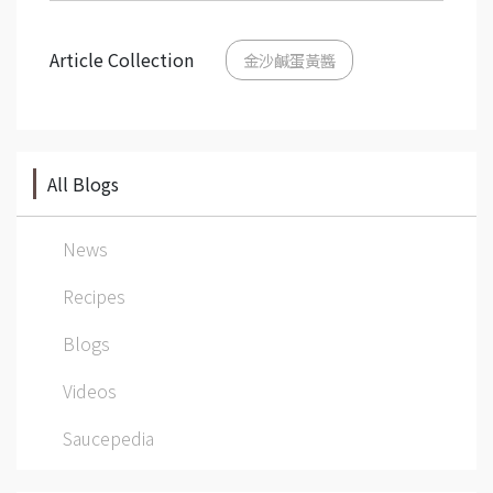
Article Collection
金沙鹹蛋黃醬
All Blogs
News
Recipes
Blogs
Videos
Saucepedia