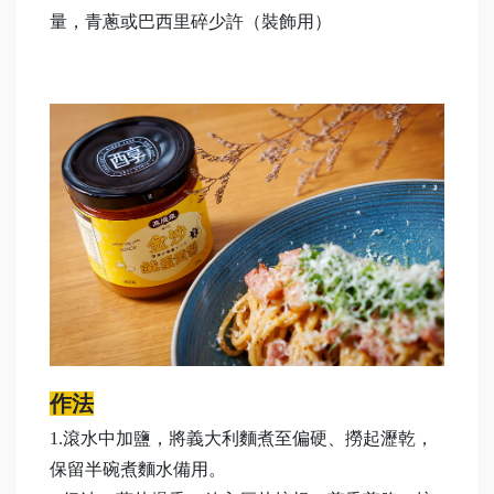
量，青蔥或巴西里碎少許（裝飾用）
作法
1.滾水中加鹽，將義大利麵煮至偏硬、撈起瀝乾，
保留半碗煮麵水備用。