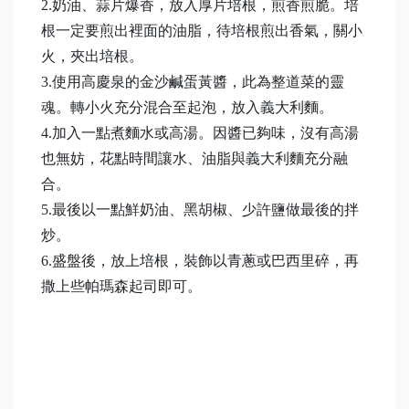
2.奶油、蒜片爆香，放入厚片培根，煎香煎脆。培
根一定要煎出裡面的油脂，待培根煎出香氣，關小
火，夾出培根。
3.使用高慶泉的金沙鹹蛋黃醬，此為整道菜的靈
魂。轉小火充分混合至起泡，放入義大利麵。
4.加入一點煮麵水或高湯。因醬已夠味，沒有高湯
也無妨，花點時間讓水、油脂與義大利麵充分融
合。
5.最後以一點鮮奶油、黑胡椒、少許鹽做最後的拌
炒。
6.盛盤後，放上培根，裝飾以青蔥或巴西里碎，再
撒上些帕瑪森起司即可。