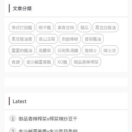
文章分類
泰式打拋醬
樹子醬
素食豆豉
蔭瓜
黑豆白蔭油
黑豆蔭油膏
高山玉筍
剝皮辣椒
香菜醬油
蛋蛋的醬油
高慶泉
石斑魚湯麵
詹姆士
姆士流
食譜
金沙鹹蛋黃醬
XO醬
御品香辣榨菜
Latest
1
御品香辣榨菜x榨菜辣炒豆干
2
金沙鹹蛋黃醬x金沙虱目魚柳