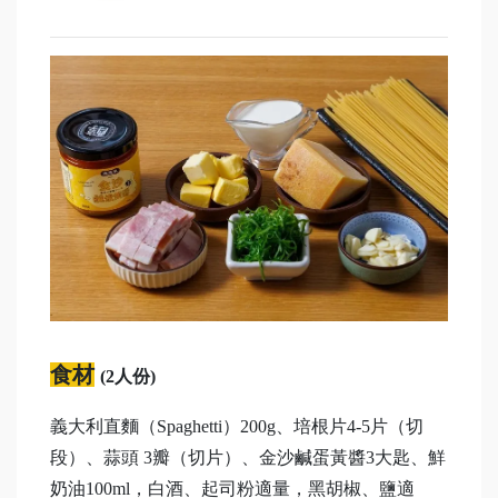
食材
(2人份)
義大利直麵（Spaghetti）200g、培根片4-5片（切
段）、蒜頭 3瓣（切片）、金沙鹹蛋黃醬3大匙、鮮
奶油100ml，白酒、起司粉適量，黑胡椒、鹽適