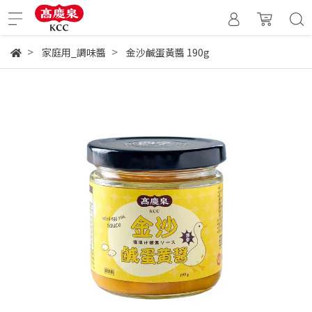
家庭用_調味醬
金沙鹹蛋黃醬 190g