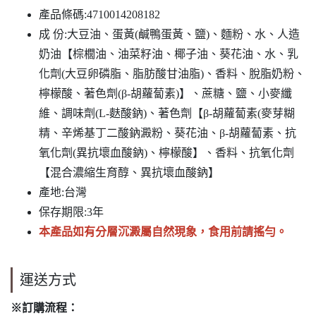
產品條碼:4710014208182
成 份:大豆油、蛋黃(鹹鴨蛋黃、鹽)、麵粉、水、人造
奶油【棕櫚油、油菜籽油、椰子油、葵花油、水、乳
化劑(大豆卵磷脂、脂肪酸甘油脂)、香料、脫脂奶粉、
檸檬酸、著色劑(β-胡蘿蔔素)】、蔗糖、鹽、小麥纖
維、調味劑(L-麩酸鈉)、著色劑【β-胡蘿蔔素(麥芽糊
精、辛烯基丁二酸鈉澱粉、葵花油、β-胡蘿蔔素、抗
氧化劑(異抗壞血酸鈉)、檸檬酸】、香料、抗氧化劑
【混合濃縮生育醇、異抗壞血酸鈉】
產地:台灣
保存期限:3年
本產品如有分層沉澱屬自然現象，食用前請搖勻。
運送方式
※訂購流程：