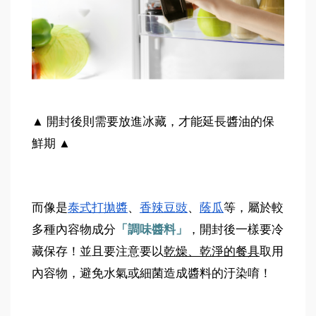
▲ 開封後則需要放進冰藏，才能延長醬油的保
鮮期 ▲
而像是
泰式打拋醬
、
香辣豆豉
、
蔭瓜
等，屬於較
多種內容物成分
「調味醬料」
，開封後一樣要冷
藏保存！並且要注意要以
乾燥、乾淨的餐具
取用
內容物，避免水氣或細菌造成醬料的汙染唷！