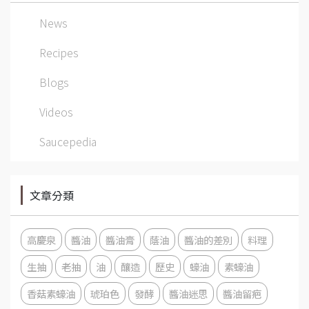
News
Recipes
Blogs
Videos
Saucepedia
文章分類
高慶泉
醬油
醬油膏
蔭油
醬油的差別
料理
生抽
老抽
油
釀造
歷史
蠔油
素蠔油
香菇素蠔油
琥珀色
發酵
醬油迷思
醬油留疤