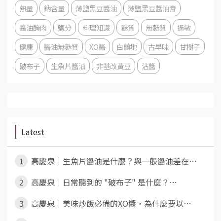
熱量
鈉含量
薄鹽黑豆醬油
薄鹽黑豆醬油膏
醬油醃肉
鹽分
料理知識
麩質
無麩質
過敏
健康
醬油無麩質
XO醬
白蘭地
古早味
甘樹子
破布子
生魚片醬油
非基改黃豆
沾醬
Latest
1
高慶泉｜生魚片醬油是什麼？與一般醬油差在⋯
2
高慶泉｜日常聽到的 "破布子" 是什麼？⋯
3
高慶泉｜美味炒飯必備的XO醬，為什麼要以⋯