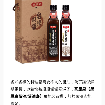
各式各樣的料理都需要不同的醬油，為了讓保鮮
期更長，冰箱快被瓶瓶罐罐塞滿了，
高慶泉【黑
豆白蔭油/蔭油膏】
萬能又百搭，煎炒蒸滷皆能
滿足。