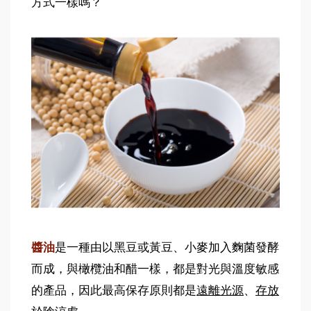
方式一樣嗎？
醬油
是一種由以黑豆或黃豆、小麥加入麴菌發酵
而成，與橄欖油和醋一樣，都是對光與溫度敏感
的產品，因此最高保存原則都是
遠離光源
、
存放