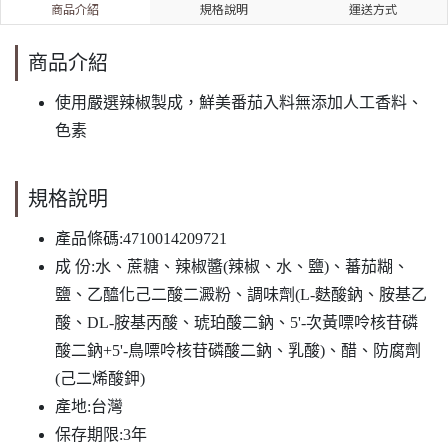
商品介紹
規格說明
運送方式
商品介紹
使用嚴選辣椒製成，鮮美番茄入料無添加人工香料、
色素
規格說明
產品條碼:4710014209721
成 份:水、蔗糖、辣椒醬(辣椒、水、鹽)、蕃茄糊、
鹽、乙醯化己二酸二澱粉、調味劑(L-麩酸鈉、胺基乙
酸、DL-胺基丙酸、琥珀酸二鈉、5'-次黃嘌呤核苷磷
酸二鈉+5'-鳥嘌呤核苷磷酸二鈉、乳酸)、醋、防腐劑
(己二烯酸鉀)
產地:台灣
保存期限:3年