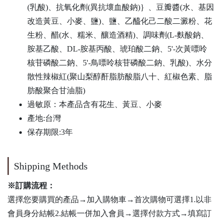
(乳酸)、抗氧化劑(異抗壞血酸鈉)｝、豆瓣醬(水、基因
改造黃豆、小麥、鹽)、鹽、乙醯化己二酸二澱粉、花
生粉、醋(水、糯米、釀造酒精)、調味劑(L-麩酸鈉、
胺基乙酸、DL-胺基丙酸、琥珀酸二鈉、5'-次黃嘌呤
核苷磷酸二鈉、5'-鳥嘌呤核苷磷酸二鈉、乳酸)、水分
散性辣椒紅(聚山梨醇酐脂肪酸脂八十、紅椒色素、脂
肪酸聚合甘油脂)
過敏原：本產品含有花生、黃豆、小麥
產地:台灣
保存期限:3年
Shipping Methods
※訂購流程：
選擇您要購買的產品→加入購物車→首次購物可選擇1.以非
會員身分結帳2.結帳一併加入會員→選擇付款方式→填寫訂