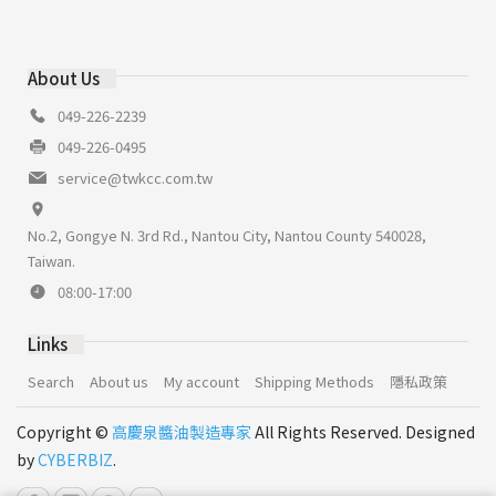
About Us
049-226-2239
049-226-0495
service@twkcc.com.tw
No.2, Gongye N. 3rd Rd., Nantou City, Nantou County 540028,
Taiwan.
08:00-17:00
Links
Search
About us
My account
Shipping Methods
隱私政策
Copyright ©
高慶泉醬油製造專家
All Rights Reserved. Designed
by
CYBERBIZ
.