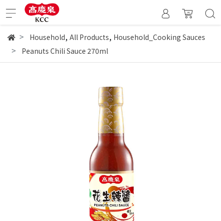
,
,
Household
All Products
Household_Cooking Sauces
Peanuts Chili Sauce 270ml