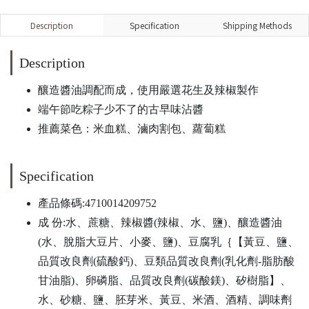
Description
Specification
Shipping Methods
Description
釀造醬油調配而成，使用嚴選花生及辣椒製作
端午節吃粽子少不了的古早味沾醬
推薦菜色：米血糕、滷肉割包、蘿蔔糕
Specification
產品條碼:4710014209752
成 份:水、蔗糖、辣椒醬(辣椒、水、鹽)、釀造醬油
(水、脫脂大豆片、小麥、鹽)、豆腐乳｛【黃豆、鹽、
品質改良劑(硫酸鈣)、豆類品質改良劑(乳化劑-脂肪酸
甘油脂)、卵磷脂、品質改良劑(碳酸鎂)、矽樹脂】、
水、砂糖、鹽、胚芽米、黃豆、米酒、酒精、調味劑