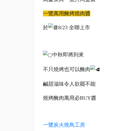
一鷺萬用醃烤燒肉醬
於
8/23 全聯上市
中秋即將到來
不只燒烤也可以醃肉
鹹甜滋味令人欲罷不能
燒烤醃肉萬用必BUY醬
一鷺炭火燒鳥工房