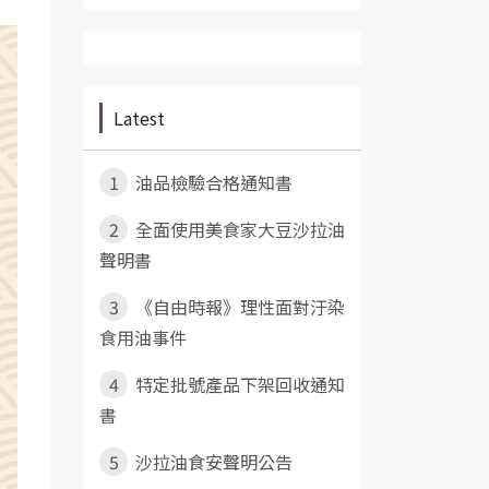
Latest
1
油品檢驗合格通知書
2
全面使用美食家大豆沙拉油
聲明書
3
《自由時報》理性面對汙染
食用油事件
4
特定批號產品下架回收通知
書
5
沙拉油食安聲明公告