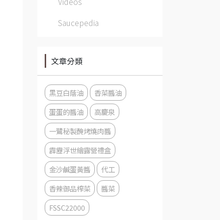
Videos
Saucepedia
文章分類
黑豆白蔭油
香菜醬油
蛋蛋的醬油
高慶泉
一鷺秘製醃烤燒肉醬
霹靂浮世繪露營禮盒
金沙鹹蛋黃醬
代工
香辣御品榨菜
醬菜
FSSC22000